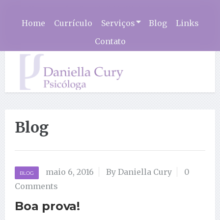
Nosso foco é acolher a individualidade do ser humano
Home
Currículo
Serviços
Blog
Links
Contato
Blog
maio 6, 2016
By Daniella Cury
0
BLOG
Comments
Boa prova!