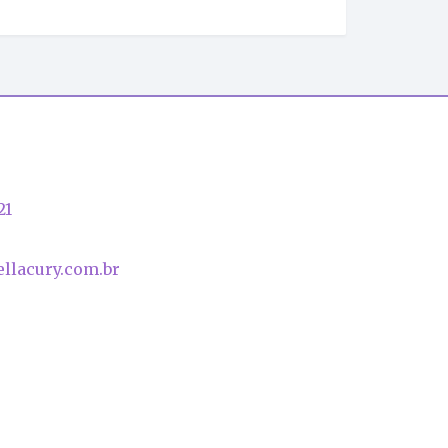
21
llacury.com.br