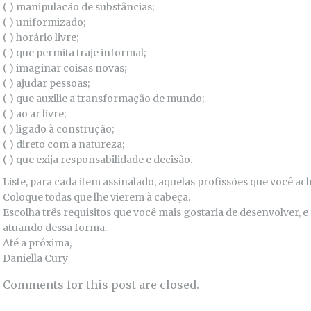
( ) manipulação de substâncias;
( ) uniformizado;
( ) horário livre;
( ) que permita traje informal;
( ) imaginar coisas novas;
( ) ajudar pessoas;
( ) que auxilie a transformação de mundo;
( ) ao ar livre;
( ) ligado à construção;
( ) direto com a natureza;
( ) que exija responsabilidade e decisão.
Liste, para cada item assinalado, aquelas profissões que você ac
Coloque todas que lhe vierem à cabeça.
Escolha três requisitos que você mais gostaria de desenvolver, e
atuando dessa forma.
Até a próxima,
Daniella Cury
Comments for this post are closed.