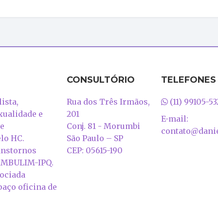
CONSULTÓRIO
TELEFONES
ista,
Rua dos Três Irmãos,
(11) 99105-53
xualidade e
201
E-mail:
 e
Conj. 81 - Morumbi
contato@danie
lo HC.
São Paulo – SP
anstornos
CEP: 05615-190
 AMBULIM-IPQ.
sociada
paço oficina de