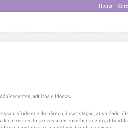
Home
Curr
dolescentes, adultos e idosos.
são, síndrome do pânico, insatisfação, ansiedade, dis
decorrentes do processo de envelhecimento, dificuldad
ndo uma melhoria na qualidade de vida da pessoa.