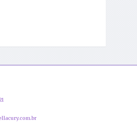
21
llacury.com.br