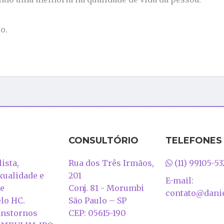
o.
CONSULTÓRIO
TELEFONES
ista,
Rua dos Três Irmãos,
(11) 99105-53
xualidade e
201
E-mail:
 e
Conj. 81 - Morumbi
contato@danie
lo HC.
São Paulo – SP
anstornos
CEP: 05615-190