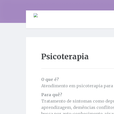
Nosso foco é acolher a individualidade do ser humano
Psicoterapia
O que é?
Atendimento em psicoterapia para a
Para quê?
Tratamento de sintomas como depres
aprendizagem, demências conflitos 
busca por auto-conhecimento, visa